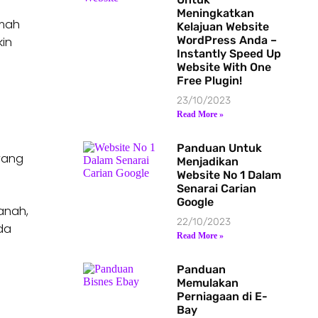
Meningkatkan
umah
Kelajuan Website
WordPress Anda –
in
Instantly Speed Up
Website With One
Free Plugin!
23/10/2023
Read More »
Panduan Untuk
yang
Menjadikan
Website No 1 Dalam
Senarai Carian
Google
anah,
22/10/2023
da
Read More »
Panduan
Memulakan
Perniagaan di E-
Bay