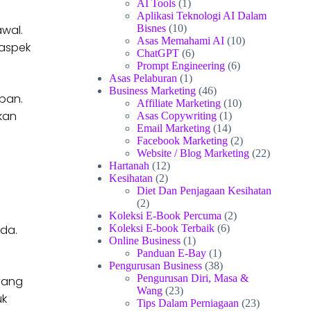
AI Tools
(1)
Aplikasi Teknologi AI Dalam
wal.
Bisnes
(10)
Asas Memahami AI
(10)
 aspek
ChatGPT
(6)
Prompt Engineering
(6)
Asas Pelaburan
(1)
Business Marketing
(46)
pan.
Affiliate Marketing
(10)
kan
Asas Copywriting
(1)
Email Marketing
(14)
Facebook Marketing
(2)
Website / Blog Marketing
(22)
Hartanah
(12)
Kesihatan
(2)
Diet Dan Penjagaan Kesihatan
(2)
Koleksi E-Book Percuma
(2)
da.
Koleksi E-book Terbaik
(6)
Online Business
(1)
Panduan E-Bay
(1)
Pengurusan Business
(38)
Pengurusan Diri, Masa &
 yang
Wang
(23)
uk
Tips Dalam Perniagaan
(23)