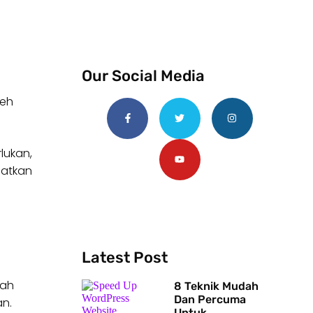
Our Social Media
leh
lukan,
patkan
Latest Post
lah
8 Teknik Mudah
Dan Percuma
n.
Untuk