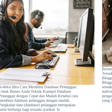
Bermi
Terus
Blogg
Blogge
Koleksi Idea Cara Membina Database Pelanggan
semak
Untuk Bisnes Anda Teknik Kumpul Database
indiv
Pelanggan dengan Cepat dan Mudah Ketahui cara
penga
membina database pelanggan dengan mudah.
yang 
Pangkalan data (database) pelanggan merupakan
harta berharga bagi sesuatu syarikat. Ia