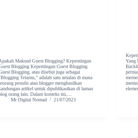
Kepent
Apakah Maksud Guest Blogging? Kepentingan
Yang 
Guest Blogging Kepentingan Guest Blogging
Backl
Guest Blogging, atau disebut juga sebagai
perni
“Blogging Tetamu,” adalah satu amalan di mana
memerl
seorang penulis atau blogger menghasilkan
mening
kandungan artikel untuk dipublikasikan di laman
eleme
blog orang lain. Dalam konteks ini,…
Mr Digital Nomad
21/07/2023