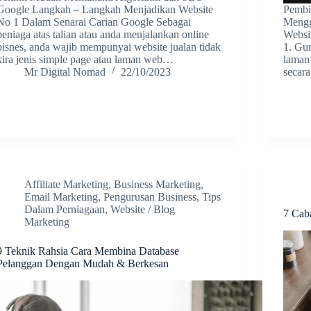
Google Langkah – Langkah Menjadikan Website
Pembi
No 1 Dalam Senarai Carian Google Sebagai
Mengg
peniaga atas talian atau anda menjalankan online
Websi
bisnes, anda wajib mempunyai website jualan tidak
1. Gu
kira jenis simple page atau laman web…
laman
Mr Digital Nomad
22/10/2023
secar
Affiliate Marketing
,
Business Marketing
,
Email Marketing
,
Pengurusan Business
,
Tips
Dalam Perniagaan
,
Website / Blog
7 Cab
Marketing
9 Teknik Rahsia Cara Membina Database
Pelanggan Dengan Mudah & Berkesan