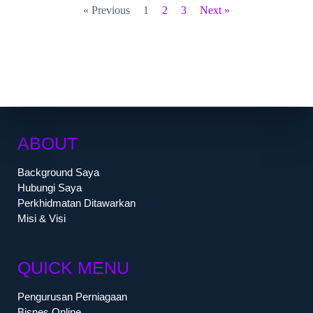
« Previous
1
2
3
Next »
ABOUT
Background Saya
Hubungi Saya
Perkhidmatan Ditawarkan
Misi & Visi
QUICK MENU
Pengurusan Perniagaan
Bisnes Online