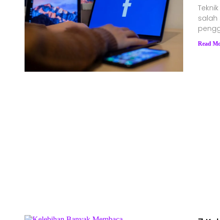
Tekni
salah 
pengg
Read Mo