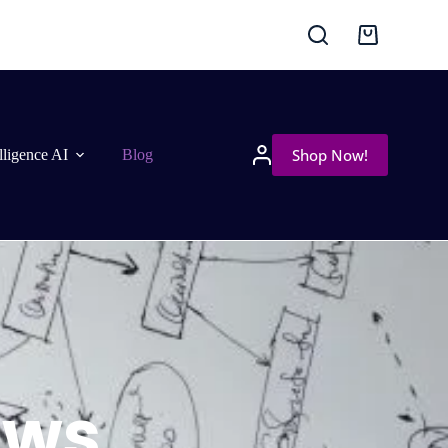
Shop Now!
elligence AI
Blog
ews