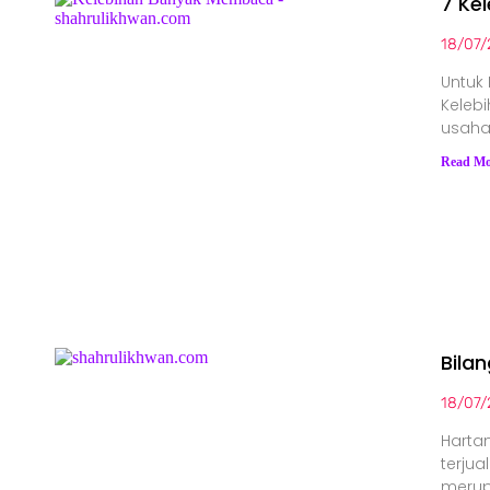
7 Ke
18/07/
Untuk
Keleb
usaha
Read Mo
Bila
18/07/
Hartan
terjua
merup