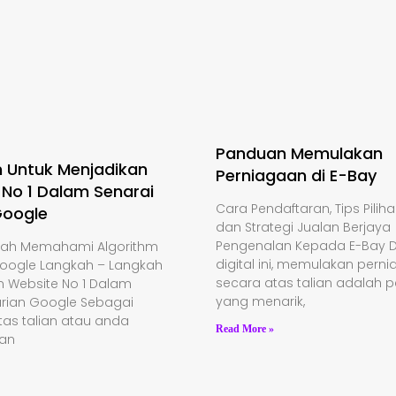
Panduan Memulakan
 Untuk Menjadikan
Perniagaan di E-Bay
 No 1 Dalam Senarai
Cara Pendaftaran, Tips Pilih
Google
dan Strategi Jualan Berjaya
Pengenalan Kepada E-Bay 
dah Memahami Algorithm
digital ini, memulakan pern
oogle Langkah – Langkah
secara atas talian adalah 
n Website No 1 Dalam
yang menarik,
arian Google Sebagai
as talian atau anda
Read More »
an