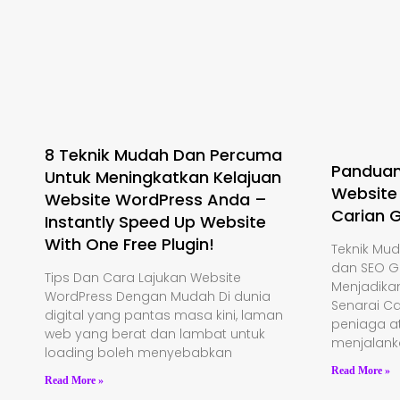
8 Teknik Mudah Dan Percuma
Panduan
Untuk Meningkatkan Kelajuan
Website
Website WordPress Anda –
Carian 
Instantly Speed Up Website
With One Free Plugin!
Teknik Mu
dan SEO G
Tips Dan Cara Lajukan Website
Menjadika
WordPress Dengan Mudah Di dunia
Senarai C
digital yang pantas masa kini, laman
peniaga at
web yang berat dan lambat untuk
menjalank
loading boleh menyebabkan
Read More »
Read More »