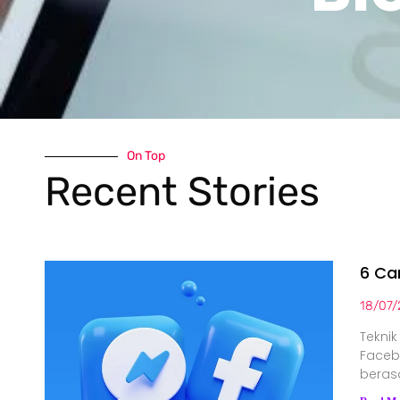
On Top
Recent Stories
6 Ca
18/07/
Tekni
Faceb
beras