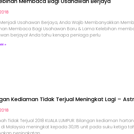
lebihan Membaca Bagi Usahawan Berjaya
2018
 Menjadi Usahawan Berjaya, Anda Wajib Membanyakkan Mem
ihan Membaca Bagi Usahawan Baru & Lama Kelebihan memb
wan berjaya! Anda tahu kenapa peniaga perlu
re »
ngan Kediaman Tidak Terjual Meningkat Lagi – Ast
2018
ah Tidak Terjual 2018 KUALA LUMPUR: Bilangan kediaman hartan
l di Malaysia meningkat kepada 30,115 unit pada suku ketiga tahu
akan peningkatan