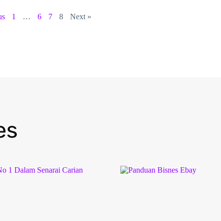
us
1
…
6
7
8
Next »
es