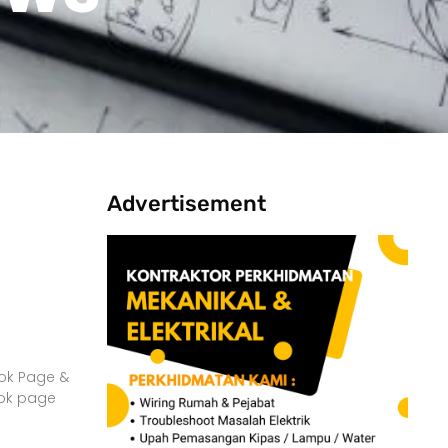
Advertisement
ook Page &
ook page