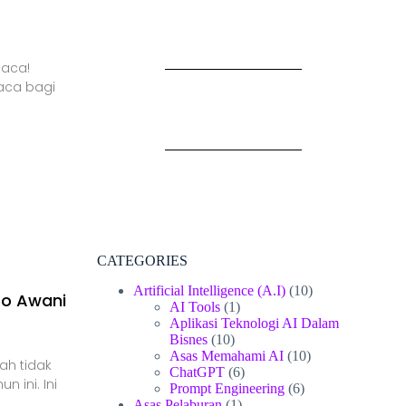
baca!
aca bagi
CATEGORIES
Artificial Intelligence (A.I)
(10)
ro Awani
AI Tools
(1)
Aplikasi Teknologi AI Dalam
Bisnes
(10)
Asas Memahami AI
(10)
ah tidak
ChatGPT
(6)
n ini. Ini
Prompt Engineering
(6)
Asas Pelaburan
(1)