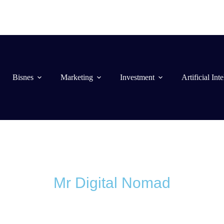
Bisnes
Marketing
Investment
Artificial Int
Mr Digital Nomad
og / Latest N