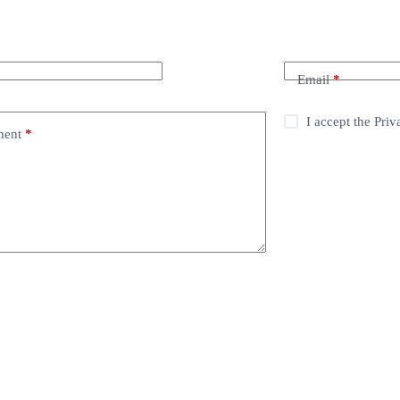
Email
*
I accept the
Priv
ent
*