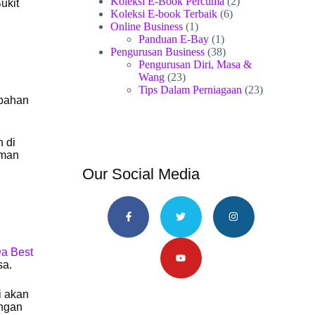
Koleksi E-Book Percuma
(2)
ukit
Koleksi E-book Terbaik
(6)
Online Business
(1)
Panduan E-Bay
(1)
Pengurusan Business
(38)
Pengurusan Diri, Masa &
Wang
(23)
Tips Dalam Perniagaan
(23)
mbahan
 di
aman
Our Social Media
a Best
sa.
i akan
engan