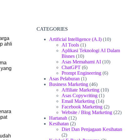
CATEGORIES
uarga
Artificial Intelligence (A.I)
(10)
p ahli
AI Tools
(1)
Aplikasi Teknologi AI Dalam
Bisnes
(10)
Asas Memahami AI
(10)
ama
ChatGPT
(6)
 yang
Prompt Engineering
(6)
Asas Pelaburan
(1)
Business Marketing
(46)
Affiliate Marketing
(10)
Asas Copywriting
(1)
Email Marketing
(14)
Facebook Marketing
(2)
enara
Website / Blog Marketing
(22)
pat
Hartanah
(12)
Kesihatan
(2)
Diet Dan Penjagaan Kesihatan
(2)
mudah