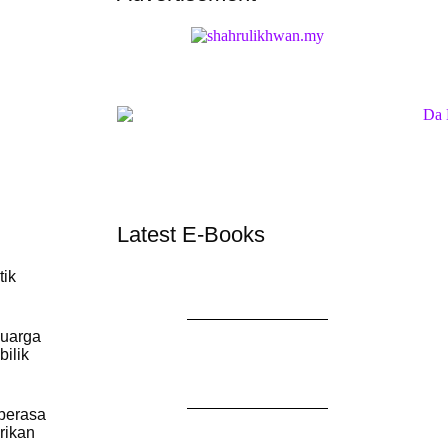
Latest E-Books
tik
luarga
bilik
berasa
rikan