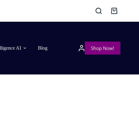
Shop Now!
elligence AI
Blog
ews