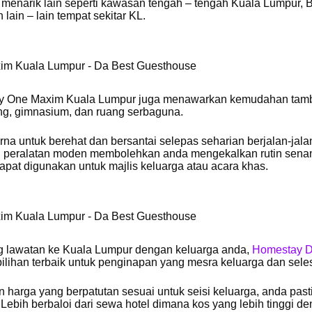
 menarik lain seperti kawasan tengah – tengah Kuala Lumpur, B
 lain – lain tempat sekitar KL.
estay One Maxim Kuala Lumpur juga menawarkan kemudahan ta
ng, gimnasium, dan ruang serbaguna.
 untuk berehat dan bersantai selepas seharian berjalan-jalan
an peralatan moden membolehkan anda mengekalkan rutin sen
pat digunakan untuk majlis keluarga atau acara khas.
g lawatan ke Kuala Lumpur dengan keluarga anda,
Homestay D
ilihan terbaik untuk penginapan yang mesra keluarga dan sele
harga yang berpatutan sesuai untuk seisi keluarga, anda past
bih berbaloi dari sewa hotel dimana kos yang lebih tinggi d